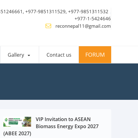
851246661, +977-9851311529, +977-9851311532
,
+977-1-5424646
reconnepal11@gmail.com
FORUM
Gallery
Contact us
VIP Invitation to ASEAN
Biomass Energy Expo 2027
(ABEE 2027)