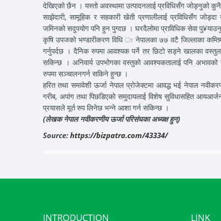
देखिएको छैन । यस्तो अवस्थामा उत्पादनलाई प्रविधिसँग जोड्नुको कुनै
साझेदारी, सामूहिक र सहकारी खेती प्रणालीलाई प्रविधिसँग जोड्दा
जमिनको सदुपयोग पनि हुन पुग्दछ । घरदैलोमा प्राविधिक सेवा पु¥याउनु 
कृषि उपजको भण्डारीकरण विधि ः नेपालका ७७ वटै जिल्लाका कम्तिमा ए
गर्नुपर्दछ । दैनिक रुपमा आवश्यक पर्ने तर छिटो सड्ने खालका वस्तुला
सकिन्छ । अनिवार्य उपभोगका वस्तुको आवश्यकतालाई पनि अभावको बेलाम
रुपमा सञ्चालनगर्न सकिने हुन्छ ।
हरित तथा समावेशी ऊर्जा नेपाल प्रोजेक्टमा आवद्ध भई नेपाल नवीकर
गरीब, अपांग तथा पिछडिएको समुदायलाई विशेष सुविधासहित आयआर्जनक
प्रयासले मूर्त रुप लिनेछ भन्ने आशा गर्न सकिन्छ ।
(लेखक नेपाल नवीकरणीय ऊर्जा परिसंघका अध्यक्ष हुन्)
Source:
https://bizpatra.com/43334/
INTRODUCTION
LINK