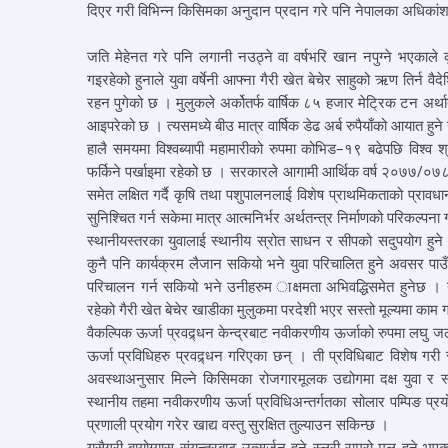
दिएर गरी विभिन्न किसिमका अनुदान प्रदान गरे पनि नेपालका अधिकांश 
जति मेहेनत गरे पनि लगानी नउठ्ने वा वर्षभरि खान नपुग्ने भएकाले
गइरहेको हुनाले युवा वर्षेनी आफ्ना गैरी खेत बेचेर साहुको ऋण तिर्न व
रहन पुगेको छ । मुलुकले अर्कोतर्फ वार्षिक ८५ हजार मेट्रिक टन अर्थात
आइपरेको छ । त्यसमध्ये बीउ मात्र वार्षिक डेढ अर्ब रुपैयाँको आयात हुन
हालै समयमा विश्वब्यापी महामारीको रुपमा कोभिड–१९ बढेपछि विश्व
फर्किने पर्खाइमा रहेको छ । सरकारले आगामी आर्थिक वर्ष २०७७/०७८ 
समेत लक्षित गर्दै कृषि तथा पशुपालनलाई विशेष प्राथमिकताको प्रावधान र
सुनिश्चित गर्न सकेमा मात्र आत्मनिर्भर अर्थतन्त्र निर्माणको परिकल्पना
स्थानीयस्तरका युवालाई स्थानीय स्रोत साधन र सीपको सदुपयोग हुन
कुनै पनि कार्यक्रम लैजान सकियो भने युवा परिचालित हुने अवसर पाउँ
परिचालन गर्न सकियो भने उनीहरुम ाक्षमता अभिवद्धिसमेत हुनेछ । 
रहेको गैरी खेत बेचेर खाडीका मुलुकमा परदेशी भएर सस्तो मूल्यमा काम गर्
वैकल्पिक ऊर्जा प्रवद्र्धन केन्द्रबाट नवीकरणीय ऊर्जाको रुपमा लघु जलविद्य
ऊर्जा प्रविधिहरु प्रवद्र्धन गरिएका छन् । ती प्रविधिबाट विशेष ग
अवस्थाअनुसार मिल्ने किसिमका रोजगारमूलक उद्योगमा दक्ष युवा र 
स्थानीय तहमा नवीकरणीय ऊर्जा प्रविधिअन्तर्गतका सोलार पम्पिङ प्रयो
प्रणाली प्रयोग गरेर खाद्य वस्तु सुरक्षित तुल्याउन सकिन्छ ।
यसैगरी बायोग्यास संयन्त्रबाट उत्सर्जन हुने स्लरी राम्रो मल हुने भ