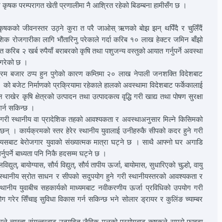
कृषक परम्परागत खेती प्रणालीमा नै आश्रित रहेको बिडम्बना हामीसँग छ ।
 कृषकको जीवनस्तर उठ्ने कुरा त परै जाओस् ऋणको बोझ झन् थपिँदै र चुलिँदैं
ैदेशिक रोजगारीका लागि भौंतारिनु परेकाले गर्दा करिब १० लाख हेक्टर जमिन बाँझो
 करिब २ खर्ब रुपैयाँ बराबरको कृषि तथा पशुजन्य वस्तुको आयात गर्नुपर्ने अवस्था
े गरेको छ ।
 श्रम बजार ठप्प हुन पुगेको कारण कम्तिमा २० लाख नेपाली जनशक्ति विदेशबाट
को बजेट निर्माणको प्रक्रियामा रहेकाले हालको अवस्थामा विदेशबाट फर्केकालाई
ाखेर कृषि क्षेत्रको उत्पादन तथा उत्पादकत्व वृद्धि गरी खाद्य तथा पोषण सुरक्षा
 गर्न सकिन्छ ।
े गरी स्थानीय वा प्रादेशिक तहको आवश्यकता र अवस्थाअनुसार मिल्ने किसिमको
छन् । कार्यक्रमको स्तर हेरेर स्थानीय युवालाई उनीहरुकै सीपको कदर हुने गरी
यसबाट बेरोजगार युवाको संख्यात्मक मात्रा घट्ने छ । साथै आफ्नो घर अगाडि
नुपर्ने बाध्यता पनि निकै हदसम्म घट्ने छ ।
ुत्, बायोग्यास, सौर्य विद्युत्, सौर्य तापीय ऊर्जा, बायोमास, सुधारिएको चुल्हो, वायु
री स्थानीय स्रोत साधन र सीपको सदुपयोग हुने गरी स्थानीयस्तरको आवश्यकता र
स्थानीय युवाबीच सहकार्यको माध्यमबाट नवीकरणीय ऊर्जा प्रविधिको उपयोग गरी
ग गरेर सिँचाइ सुविधा विकास गर्न सकिन्छ भने सोलार ड्रायर र कुलिंङ च्याम्बर
एकाले त्यस्ता संयन्त्रबाट उत्पादित जैविक मलको प्रयोगबाट कृषकले राम्रो फाइदा