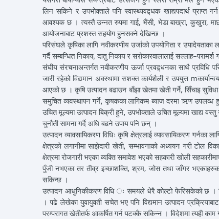
लिन सकिने र उपभोक्ताले पनि स्वास्थ्यवद्र्धक खाद्यपदार्थ प्राप्
आवश्यक छ । त्यस्तै उन्नत रुपमा गाई, भैंसी, भेडा बाख्रा, कुखुरा, माछ
आयोजनाबाट प्रशस्त सहयोग हुनसक्ने देखिन्छ ।
परिसंघले कृषिका लागि नवीकरणीय उर्जाको उपयोगिता र उपादेयताका लाग
गर्दै सम्बन्धित निकाय, दातु निकाय र सरोकारवालालाई सल्लाह–परामर्श गर्
संघीय संरचनाअन्तर्गत नवीकरणीय ऊर्जा प्रवद्र्धनका साथै प्रविधि प
जारी रहेको विद्यमान अवस्थामा सशक्त कार्यशैली र उपयुत्त mकार्यान
आएको छ । कृषि उत्पादन बढाउन बाँझा खेतमा खेती गर्ने, सिँचाइ सुविधा
समुचित व्यवस्थापन गर्ने, कृषकका लागिकम ब्याज दरमा ऋण उपलव्ध हुने, 
उचित मूल्यमा उत्पादन बिक्री हुने, उपभोक्ताले उचित मूल्यमा खाद्य वस्त
चुनौती सामना गर्दै अघि बढने उपाय पनि छन् ।
उत्पादन व्यावसायिकरण विधिः कृषि क्षेत्रलाई व्यावसायिकरण गर्नका 
क्षेत्रको लगानीमा साझेदारी खेती, सम्भावनाको अध्ययन गरी टोल विका
क्षेत्रमा रोजगारी भएका व्यक्ति समावेश भएको सहकारी खोली सहकारीमार्
पुँजी नभएका तर तीव्र इच्छाशक्ति, श्रम, जोस तथा जाँगर भएकाहरुको 
सकिन्छ ।
उत्पादन आधुनिकीकरण विधि ः समयले धेरै कोल्टो फेरिसकेको छ । 
। पढे लेखेका युवायुवती सचेत भए पनि विद्यमान उत्पादन प्रक्रियाबा
परम्परागत खेतीतर्फ आकर्षित गर्न पटक्कै सकिन्न । विदेशमा त्यही काम गर