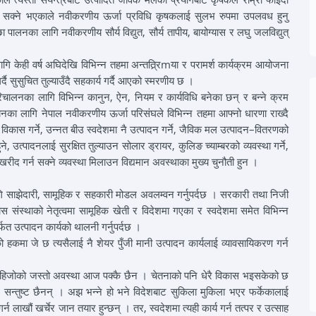
त गर्न सक्ने भएकाले नवीकरणीय ऊर्जा प्रविधि कृषकलाई सुलभ रुपमा उपलवध हुनु
ा पालनका लागि नवीकरणीय सौर्य विद्युत, सौर्य तापीय, बायोग्यास र लघु जलविद्युत्
ि केही वर्ष अघिदेखि विभिन्न तहमा अन्तत्र्रिmया र परामर्श कार्यक्रम आयोजना
दै सुसुचित तुल्याउँदै सहकार्य गर्दै आएको स्मरणीय छ ।
रिचालनका लागि विभिन्न कानुन, ऐन, नियम र कार्यविधि बनेका छन् र बन्ने क्रम
्वयनका लागि नेपाल नवीकरणीय ऊर्जा परिसंघले विभिन्न तहमा आफ्नो धारणा राख्दै
 विकास गर्ने, उन्नत बीउ स्वदेशमा नै उत्पादन गर्ने, जैविक मल उत्पादन–वितरणको
उत्पादनलाई सुरक्षित तुल्याउन सोलार ड्रायर, कुलिङ च्याम्बरको व्यवस्था गर्ने,
ु खरीद गर्न सक्ने व्यवस्था मिलाउन विद्यमान अवस्थाका मुख्य चुनौती हुन ।
लागि साझेदारी, सामूहिक र सहकारी मोडल अवलम्वन गर्नुपर्दछ । सरकारी तथा निजी
स संस्थाको नेतृत्वमा सामूहिक खेती र विदेशमा गएका र स्वदेशमा समेत विभिन्न
फत उत्पादन कार्यको थालनी गर्नुपर्दछ ।
हकमा जे छ त्यसैलाई नै शेयर पुँजी मानी उत्पादन कार्यलाई व्यावसायिकरण गर्न
हिजोको जस्तो अवस्था आज पक्कै छैन । चेतनाको पनि धेरै विकास भइसकेको छ
ट सन्तुष्ट छैनन् । अझ भन्ने हो भने विदेशबाट सुकिला मुकिला भएर फर्केकालाई
्न लाखौं खर्चेर जान तयार हुन्छन् । तर, स्वदेशमा त्यही कार्य गर्न तत्पर र उत्साह